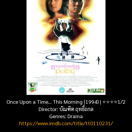
Once Upon a Time... This Morning
(1994)
|
⭐
⭐
⭐
⭐1/2
Director: บัณฑิต ฤทธิ์ถกล
Genres: Drama
https://www.imdb.com/title/tt0110231/