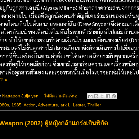
อยู่กับลูกสาวเจนนี่ (Alyssa Milano) ท่ามกลางความสงบจากกา
องจางหายไป เมื่ออดีตลูกน้องคนสำคัญที่เคยร่วมรบของจอห์นทุก
อาจโดนเก็บไปด้วย นายพลลอว์สัน (Drew Snyder) จึงตามมาเตือนถ
ีมือใครกันแน่ พอเตือนได้ไม่ทันไรพวกตัวร้ายก็แห่ไปถล่มบ้าน
ด้วย ทำให้เขาต้องยอมทำตามเงื่อนไขแลกเปลี่ยนของเรียส (Dan
ทศมนตรีไม่งั้นลูกสาวไม่ปลอดภัย เขาจึงต้องเดินทางไปเยี่ยมนาย
จากที่ขึ้นเครื่องบินตามคำสั่ง เขาได้หลบหนีอย่างลับๆจากเครื่อ
่งที่อยู่ให้เจอเสียก่อน ซึ่งเขามีเวลาก่อนความแตกเรื่องหนีออก
วลาเพื่อลูกสาวตัวเอง และเจอพวกนั้นเมื่อไรเขาจะถล่มให้เละไป
e »
y
Nattapon Juijaiyen
ไม่มีความคิดเห็น:
980s
,
1985
,
Action
,
Adventure
,
ark L. Lester
,
Thriller
eapon (2002) ผู้หญิงกล้าแกร่งเกินพิกัด