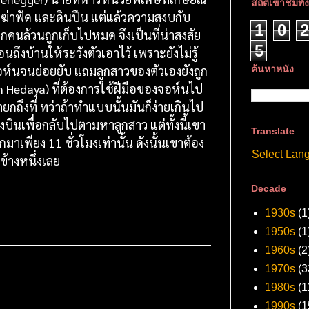
สถิติเข้าชมทั
รฆ่าฟัด และดินปืน แต่แล้วความสงบกับ
1
0
2
คนล้วนถูกเก็บไปหมด จึงเป็นที่น่าสงสัย
5
ึงบ้านให้ระวังตัวเอาไว้ เพราะยังไม่รู้
จอห์นจนย่อยยับ แถมลูกสาวของตัวเองยังถูก
ค้นหาหนัง
 Hedaya) ที่ต้องการใช้ฝีมือของจอห์นไป
กถึงที่ ทว่าถ้าทำแบบนั้นมันก็ง่ายเกินไป
งบินเพื่อกลับไปตามหาลูกสาว แต่ทั้งนี้เขา
Translate
มาเพียง 11 ชั่วโมงเท่านั้น ดังนั้นเขาต้อง
Select Lan
ข้างหนึ่งเลย
Decade
1930s
(1
1950s
(1
1960s
(2
1970s
(3
1980s
(1
1990s
(1