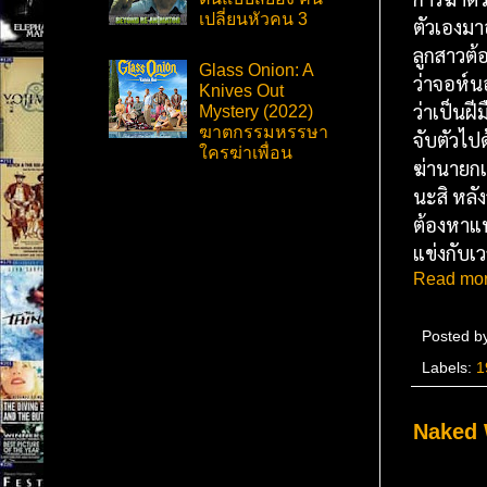
เปลี่ยนหัวคน 3
ตัวเองมา
ลูกสาวต้
Glass Onion: A
ว่าจอห์น
Knives Out
ว่าเป็นฝ
Mystery (2022)
ฆาตกรรมหรรษา
จับตัวไป
ใครฆ่าเพื่อน
ฆ่านายกเ
นะสิ หลัง
ต้องหาแหล
แข่งกับเ
Read mor
Posted b
Labels:
1
Naked W