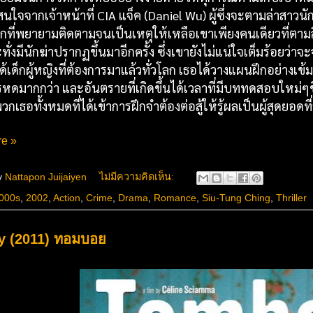
าสนใจจากเจ้าหน้าที่ CIA แจ็ค (Daniel Wu) ผู้ซึ่งจะตามล่าสาวนั
รกที่พยายามติดตามจนเป็นเหตุให้เหลือเขาเพียงคนเดียวที่ตามสื
ั่งมีนักฆ่าปรากฏขึ้นมาอีกครั้ง ซึ่งเขายังไม่แน่ใจเต็มร้อยว่
ด้เด็กผู้หญิงที่ต้องการมาแล้วทั่วโลก เธอได้วางแผนฝึกอย่างเ
ทรหดมากกว่า และอันตรายที่เกิดขึ้นได้เวลาที่มีบททดสอบใหม่ๆขึ
กเธอทั้งหมดที่ได้เข้าการฝึกจำต้องต่อสู้ให้รู้ผลเป็นผู้สุดยอดที
e »
y
Nattapon Juijaiyen
ไม่มีความคิดเห็น:
000s
,
2002
,
Action
,
Crime
,
Drama
,
Romance
,
Siu-Tung Ching
,
Thriller
 (2011) ทอมบอย