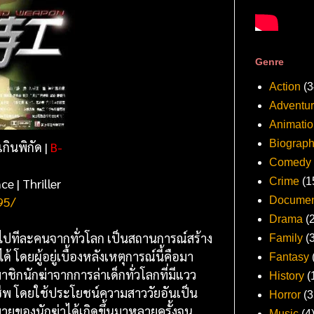
Genre
Action
(3
Adventu
Animatio
Biograp
เกินพิกัด |
B-
Comedy
ce
|
Thriller
Crime
(1
95/
Documen
Drama
(
ูญไปทีละคนจากทั่วโลก เป็นสถานการณ์สร้าง
Family
(
ดยผู้อยู่เบื้องหลังเหตุการณ์นี้คือมา
Fantasy
ชิกนักฆ่าจากการล่าเด็กทั่วโลกที่มีแวว
History
(
อาชีพ โดยใช้ประโยชน์ความสาววัยอันเป็น
Horror
(3
มายของนักฆ่าได้เกิดขึ้นมาหลายครั้งจน
Music
(4