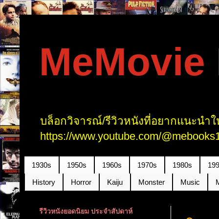
MeMovie R
บล็อกวิจารณ์/รีวิวหนังที่อยากแนะนำให
https://www.youtube.com/@mebooks1
1930s
1950s
1960s
1970s
1980s
19
History
Horror
Kaiju
Monster
Music
รีวิวหนังยอดนิยม ประจำสัปดาห์