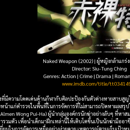
Naked Weapon (2002) |
ผู้หญิงกล้าแกร่ง
Director: Siu-Tung Ching
Genres: Action |
Crime
|
Drama
|
Roman
www.imdb.com/title/tt03414
ญิงที่มีความโดดเด่นด้านกีฬากับศิลปะป้องกันตัวต่างหายสาบส
น้าแก่ตำรวจในพื้นที่ในการจัดการที่ไม่สามารถปิดหาผลสรุปได้ โ
(Almen Wong Pui-Ha) ผู้นำกลุ่มองค์กรนักฆ่าอย่างลับๆ ที่หาสมา
รวมตัว เพื่อนำเด็กมาฝึกเหล่านี้ให้เติบโตขึ้นเป็นนักฆ่ามือ
นเยี่ยมในการจัดการเหยื่ออย่างง่ายดาย เหตุการณ์ตามเก็บเป้าห