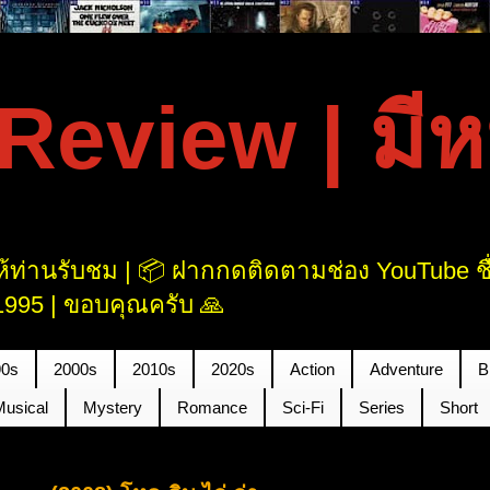
eview | มีหนั
้ท่านรับชม | 📦 ฝากกดติดตามช่อง YouTube ชื่อ
995 | ขอบคุณครับ 🙏
90s
2000s
2010s
2020s
Action
Adventure
B
Musical
Mystery
Romance
Sci-Fi
Series
Short