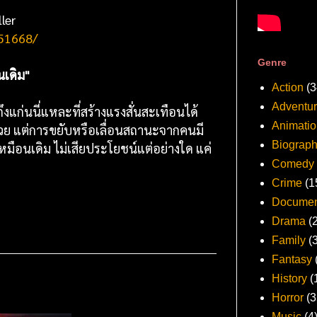
ler
751668/
Genre
นเดิม"
Action
(3
Adventu
แก่นนี่แหละที่สร้างแรงสั่นสะเทือนได้
Animatio
รวย แต่การขยับหรือเลื่อนสถานะจากคนมี
Biograp
ังเหมือนเดิม ไม่เสียประโยชน์แต่อย่างใด แค่
Comedy
Crime
(1
Documen
Drama
(
Family
(
Fantasy
History
(
Horror
(3
Music
(4