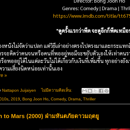
Director:
Bong Joon Ho
Genres:
Comedy | Drama | Thril
https://www.imdb.com/title/tt6
"ดูครั้งแรกว่าพีค จะดูอีกก็พีคเหมือ
องหนังไม่จัดว่าแปลก แต่วิธีเล่าอย่างตรงไปตรงมาและกระแทกถึง
ใครจะคิดว่าคนจนหรือคนที่พออยู่พอมีจะขยับตัวเองให้เท่าคน
รือพออยู่ได้ในแต่ละวันไม่ได้เกี่ยวกับเงินที่เพิ่มขึ้น ทุกอย่างย
ความเสี่ยงนิดหน่อยเท่านั้นเอง
e »
y
Nattapon Juijaiyen
ไม่มีความคิดเห็น:
010s
,
2019
,
Bong Joon Ho
,
Comedy
,
Drama
,
Thriller
n to Mars (2000) ฝ่ามหันตภัยดาวมฤตยู