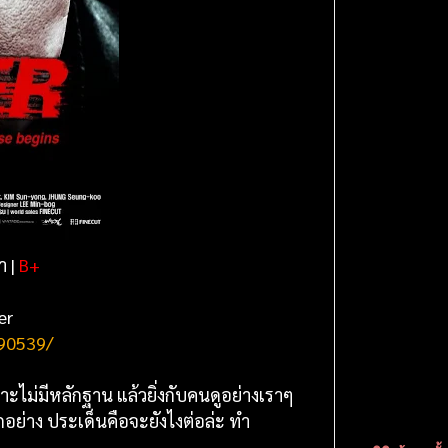
า |
B+
er
190539/
าะไม่มีหลักฐาน แล้วยิ่งกับคนดูอย่างเราๆ
กอย่าง ประเด็นคือจะยังไงต่อล่ะ ทำ