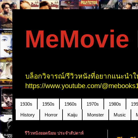
MeMovie R
บล็อกวิจารณ์/รีวิวหนังที่อยากแนะนำให
https://www.youtube.com/@mebooks1
1930s
1950s
1960s
1970s
1980s
19
History
Horror
Kaiju
Monster
Music
รีวิวหนังยอดนิยม ประจำสัปดาห์