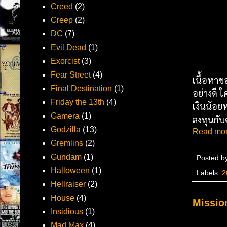
Creed
(2)
Creep
(2)
DC
(7)
Evil Dead
(1)
Exorcist
(3)
Fear Street
(4)
เนื้อหาข
Final Destination
(1)
อย่างดี 
Friday the 13th
(4)
เงินน้อยห
Gamera
(1)
ลงทุนกับ
Godzilla
(13)
Read mor
Gremlins
(2)
Gundam
(1)
Posted b
Halloween
(1)
Labels:
2
Hellraiser
(2)
House
(4)
Missio
Insidious
(1)
Mad Max
(4)