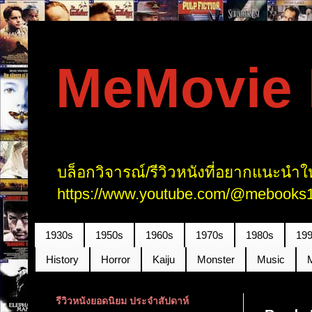
MeMovie R
บล็อกวิจารณ์/รีวิวหนังที่อยากแนะนำให
https://www.youtube.com/@mebooks1
1930s
1950s
1960s
1970s
1980s
19
History
Horror
Kaiju
Monster
Music
รีวิวหนังยอดนิยม ประจำสัปดาห์