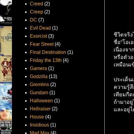
Creed
(2)
Creep
(2)
DC
(7)
Evil Dead
(1)
ชีวิตจริ
Exorcist
(3)
ชื่อ"โอเ
Fear Street
(4)
เนื่องจา
Final Destination
(1)
หรือตัวอ
Friday the 13th
(4)
เหมือนเข
Gamera
(1)
Godzilla
(13)
ประเด็นเ
Gremlins
(2)
ความรู้ส
Gundam
(1)
เทียมกีด
Halloween
(1)
ถ้ามาอยู
Hellraiser
(2)
และอยู่ได
House
(4)
Insidious
(1)
Mad Max
(4)