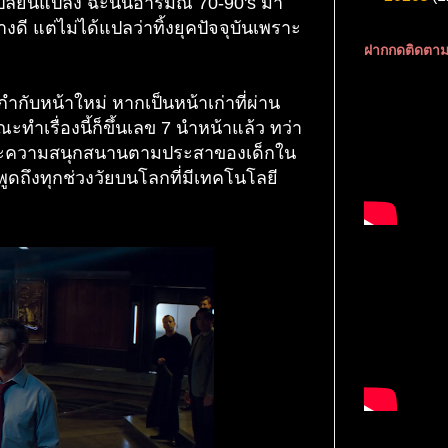
รเปลี่ยนแปลง ฉะนั้นอารมณ์ 70-90's มา
ดี แต่ไม่ได้แปลว่าทิ้งยุคปัจจุบันเพราะ
ฝากกดติดตาม
กำกับหน้าใหม่ หากเป็นหน้าเก่าที่ผ่าน
ะทำเรื่องนี้ก็ขึ้นเลข 7 นำหน้าแล้ว ทว่า
ัก และความสนุกสนานตามประสาของเด็กใน
ะพูดถึงทุกช่วงวัยบนโลกที่มีเทคโนโลยี