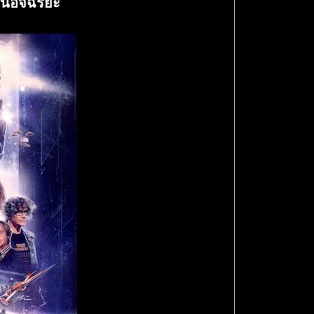
นอัจฉริยะ