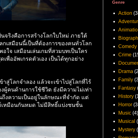
Genre
Action
(3
Adventu
Animatio
ห้เป็นจริงคือการสร้างโลกใบใหม่ ภายใต้
Biograp
โลกเสมือนนี้เป็นที่ต้องการของคนทั่วโลก
Comedy
ึงพอใจ เสมือนเล่นเกมที่สวมบทเป็นใคร
Crime
(1
ดเพื่ออัพเกรดตัวเอง เป็นได้ทุกอย่าง
Documen
Drama
(
Family
(
าสู่โลกจำลอง แล้วจะเข้าไปสู่โลกที่ไร้
Fantasy
งผู้คนด้านการใช้ชีวิต ยังมีความไม่เท่า
History
(
นถึงความเป็นอยู่ในลักษณะที่จำกัด แต่
เหมือนกันหมด ไม่มีสิทธิ์แบ่งชนชั้น
Horror
(3
Music
(4
Musical
Mystery
Romanc