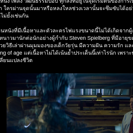
 หนัง เพลง วัฒนธรรมป๊อป ทุกสิ่งที่อยู่ในจุดเริ่มต้นของกา
าก ใครผ่านจุดนั้นมาหรือหลงใหลช่วงเวลานั้นจะซึมซับได้อย่าง
ไม่ยั้งเช่นกัน
็นหนังที่มีเนื้อหาและตัวละครไฟแรงขนาดนี้ไม่ได้เกิดจากผู้
หนาวมานักต่อนักอย่างผู้กำกับ Steven Spielberg ที่มีอายุขณ
ด้วยวิธีเล่าผ่านมุมมองของเด็กวัยรุ่น มีความฝัน ความร
ng of age แต่เนื้อหาไม่ได้เน้นย้ำประเด็นนี้เท่าไรนัก เพรา
ลี่ยนแปลงชีวิต