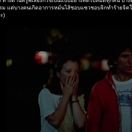
า ทางด้านครูพี่เลี้ยงก็ใช่เป็นแบบอย่างที่ดีไปหมดทุกคน บาง
ม แต่บางคนเกิดอาการหมั่นไส้ชอบแซวชอบจิกทำร้ายจิตใจยิ่
ละ)