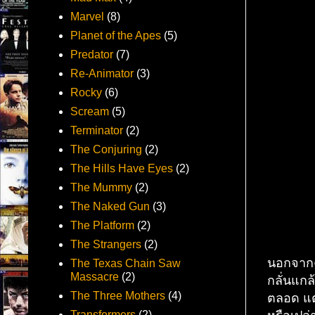
Marvel
(8)
Planet of the Apes
(5)
Predator
(7)
Re-Animator
(3)
Rocky
(6)
Scream
(5)
Terminator
(2)
The Conjuring
(2)
The Hills Have Eyes
(2)
The Mummy
(2)
The Naked Gun
(3)
The Platform
(2)
The Strangers
(2)
นอกจากค
The Texas Chain Saw
Massacre
(2)
กลั่นแกล
The Three Mothers
(4)
ตลอด แต่
Transformers
(2)