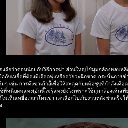
งถือว่าค่อนน้อยกับวิธีการฆ่า ส่วนใหญ่ใช้มุมกล้องหลบหล
ือกับเหยื่อที่ต้องมีเลือดพุ่งหรืออวัยวะฉีกขาด กระนั้นการ
ิมๆ เช่น การดึงขาเก้าอี้เพื่อให้สะดุดกับหม้อซุปที่กำลังเ
ใช้ที่หนีบผมแทง(อันนี้ไม่รู้แทงยังไงเพราะใช้มุมกล้องเห็น
ี่ไม่เห็นเหยื่อเวลาโดนฆ่า แต่เลือกไปเก็บงานหลังฆ่าเสร็จใ
ง