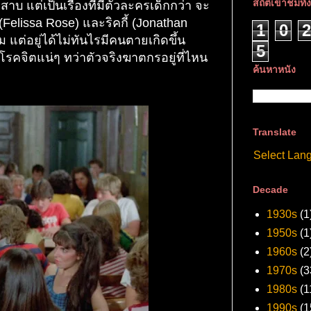
สถิติเข้าชมทั
าบ แต่เป็นเรื่องที่มีตัวละครเด็กกว่า จะ
 (Felissa Rose) และริคกี้ (Jonathan
1
0
2
ม แต่อยู่ได้ไม่ทันไรมีคนตายเกิดขึ้น
5
รโรคจิตแน่ๆ ทว่าตัวจริงฆาตกรอยู่ที่ไหน
ค้นหาหนัง
Translate
Select Lan
Decade
1930s
(1
1950s
(1
1960s
(2
1970s
(3
1980s
(1
1990s
(1