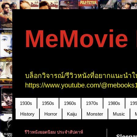
MeMovie R
บล็อกวิจารณ์/รีวิวหนังที่อยากแนะนำให
https://www.youtube.com/@mebooks1
1930s
1950s
1960s
1970s
1980s
19
History
Horror
Kaiju
Monster
Music
รีวิวหนังยอดนิยม ประจำสัปดาห์
Sleepa