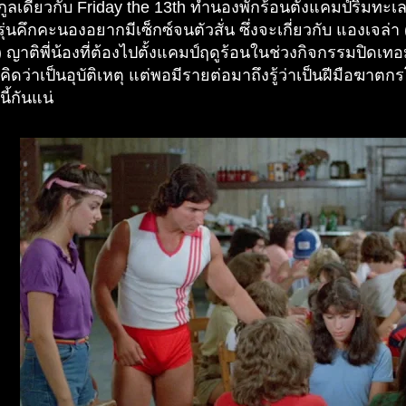
ูลเดียวกับ Friday the 13th ทำนองพักร้อนตั้งแคมป์ริมทะเลส
รุ่นคึกคะนองอยากมีเซ็กซ์จนตัวสั่น ซึ่งจะเกี่ยวกับ แองเจล่า
) ญาติพี่น้องที่ต้องไปตั้งแคมป์ฤดูร้อนในช่วงกิจกรรมปิดเทอ
ดว่าเป็นอุบัติเหตุ แต่พอมีรายต่อมาถึงรู้ว่าเป็นฝีมือฆาตก
ี้กันแน่