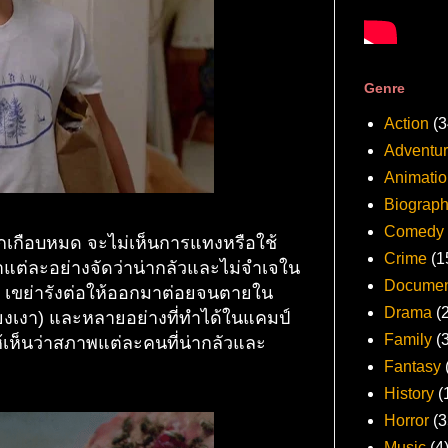
Genre
Action
(3
Adventu
Animatio
Biograp
Comedy
ีกเกือบหมด จะไม่เห็นการแทงหรือใช้
Crime
(1
ฆ่าแต่ละอย่างจัดว่าน่ากลัวและไม่จำเจใน
Documen
ดือด เขย่ารังต่อให้ออกมาต่อยจนตายใน
Drama
(
เพียงเงา) และหลายอย่างที่ทำได้ในแคมป์
Family
(
ห้เห็นว่าสภาพแต่ละคนที่น่ากลัวและ
Fantasy
History
(
Horror
(3
Music
(4