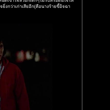
คนดีเข้าใจหัวอกเด็กๆไม่รีบหรือฝืนใจให้
งกว่าเก่าเสียอีก(คือนางร้ายขี้อิจฉา