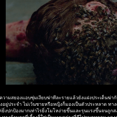
วามสยองแอบซุ่มเงียบฆ่าทีละรายแล้วยังแฝงประเด็นฆ่ากั
้งอยู่ประจำ ไม่เว้นชายหรือหญิงก็มองเป็นตัวประหลาด ทาง
ยิ่งปกป้องมากเท่าไรยิ่งโมโหง่ายขึ้นและรุนแรงขึ้นจนถู